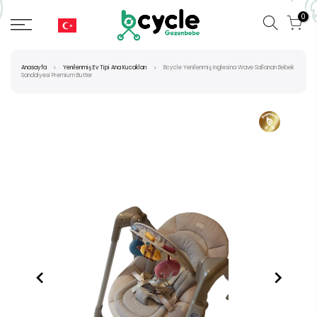
0
Anasayfa
Yenilenmiş Ev Tipi Ana Kucakları
Bcycle Yenilenmiş Inglesina Wave Sallanan Bebek
Sandalyesi Premium Butter