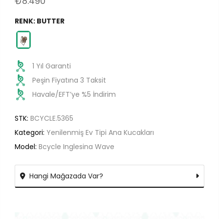
₺8.490
RENK:
BUTTER
1 Yıl Garanti
Peşin Fiyatına 3 Taksit
Havale/EFT’ye %5 İndirim
STK:
BCYCLE.5365
Kategori:
Yenilenmiş Ev Tipi Ana Kucakları
Model:
Bcycle Inglesina Wave
Hangi Mağazada Var?