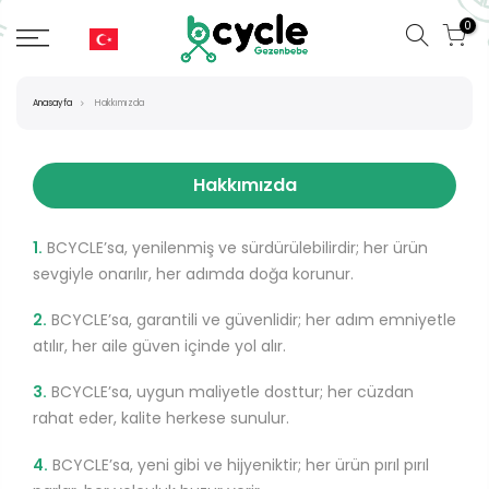
0
Anasayfa
Hakkımızda
Hakkımızda
1.
BCYCLE’sa, yenilenmiş ve sürdürülebilirdir; her ürün
sevgiyle onarılır, her adımda doğa korunur.
2.
BCYCLE’sa, garantili ve güvenlidir; her adım emniyetle
atılır, her aile güven içinde yol alır.
3.
BCYCLE’sa, uygun maliyetle dosttur; her cüzdan
rahat eder, kalite herkese sunulur.
4.
BCYCLE’sa, yeni gibi ve hijyeniktir; her ürün pırıl pırıl