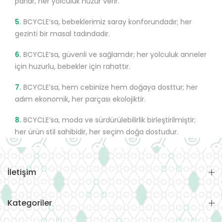
parlar, her yolculuk huzur verir.
5.
BCYCLE’sa, bebeklerimiz saray konforundadır; her
gezinti bir masal tadındadır.
6.
BCYCLE’sa, güvenli ve sağlamdır; her yolculuk anneler
için huzurlu, bebekler için rahattır.
7.
BCYCLE’sa, hem cebinize hem doğaya dosttur; her
adım ekonomik, her parçası ekolojiktir.
8.
BCYCLE’sa, moda ve sürdürülebilirlik birleştirilmiştir;
her ürün stil sahibidir, her seçim doğa dostudur.
İletişim
Kategoriler