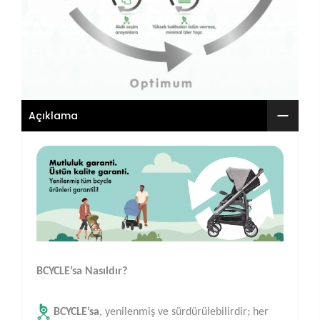
Açıklama
BCYCLE’sa Nasıldır?
BCYCLE’sa
, yenilenmiş ve sürdürülebilirdir; her