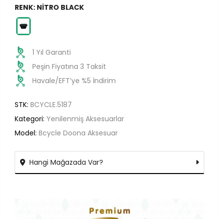
RENK:
NITRO BLACK
1 Yıl Garanti
Peşin Fiyatına 3 Taksit
Havale/EFT’ye %5 İndirim
STK:
BCYCLE.5187
Kategori:
Yenilenmiş Aksesuarlar
Model:
Bcycle Doona Aksesuar
Hangi Mağazada Var?