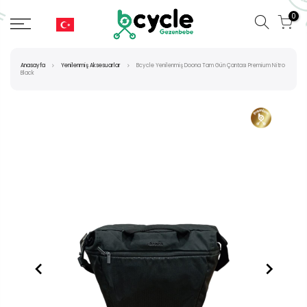
0
Anasayfa
Yenilenmiş Aksesuarlar
Bcycle Yenilenmiş Doona Tam Gün Çantası Premium Nitro
Black