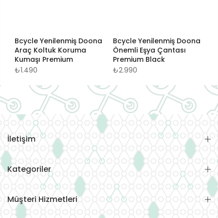
Bcycle Yenilenmiş Doona
Bcycle Yenilenmiş Doona
Araç Koltuk Koruma
Önemli Eşya Çantası
l
Kumaşı Premium
Premium Black
₺1.490
₺2.990
İletişim
Kategoriler
Müşteri Hizmetleri