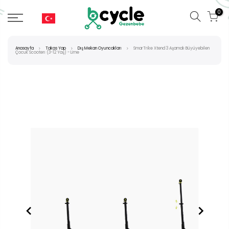
0
Anasayfa
Takas Yap
Dış Mekan Oyuncakları
SmarTrike Xtend 3 Aşamalı Büyüyebilen
Çocuk Scooterı (3-12 Yaş) - Lime