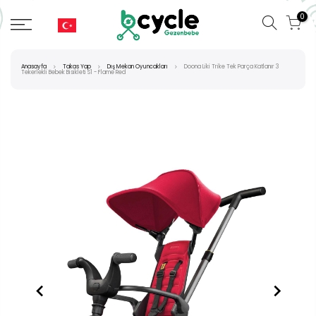
0
Anasayfa
Takas Yap
Dış Mekan Oyuncakları
Doona Liki Trike Tek Parça Katlanır 3
Tekerlekli Bebek Bisikleti S1 - Flame Red