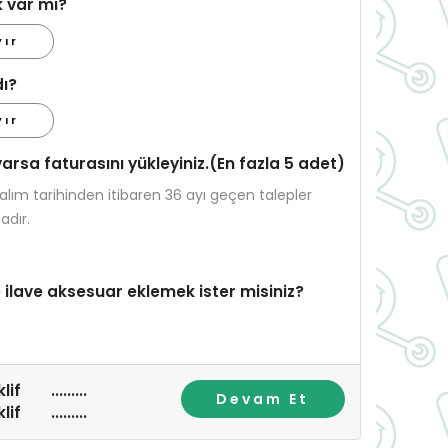
k var mı?
yır
dı?
yır
varsa faturasını yükleyiniz.(En fazla 5 adet)
, alım tarihinden itibaren 36 ayı geçen talepler
dır.
 ilave aksesuar eklemek ister misiniz?
lif
.........
Devam Et
lif
.........