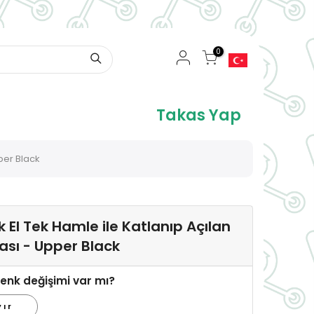
0
Takas Yap
per Black
k El Tek Hamle ile Katlanıp Açılan
ası - Upper Black
enk değişimi var mı?
yır