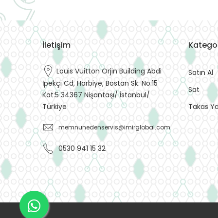
İletişim
Kategor
Louis Vuitton Orjin Building Abdi
Satın Al
İpekçi Cd, Harbiye, Bostan Sk. No:15
Sat
Kat:5 34367 Nişantaşı/ İstanbul/
Takas Y
Türkiye
memnunedenservis@imirglobal.com
0530 941 15 32