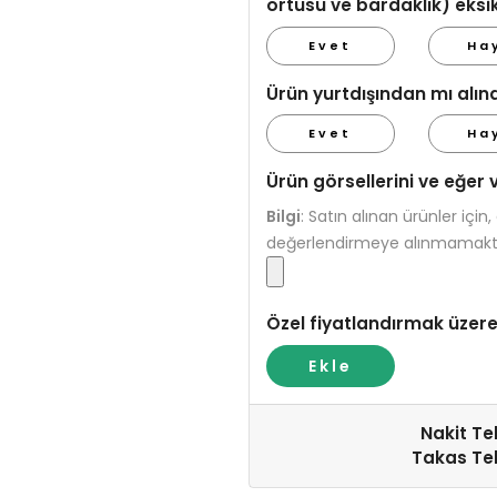
örtüsü ve bardaklık) eksi
Evet
Ha
Ürün yurtdışından mı alın
Evet
Ha
Ürün görsellerini ve eğer 
Bilgi
:
Satın alınan ürünler için
değerlendirmeye alınmamakta
Özel fiyatlandırmak üzere
Ekle
Nakit Tek
Takas Tek