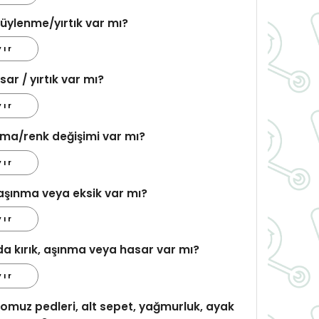
üylenme/yırtık var mı?
yır
r / yırtık var mı?
yır
ma/renk değişimi var mı?
yır
aşınma veya eksik var mı?
yır
a kırık, aşınma veya hasar var mı?
yır
omuz pedleri, alt sepet, yağmurluk, ayak