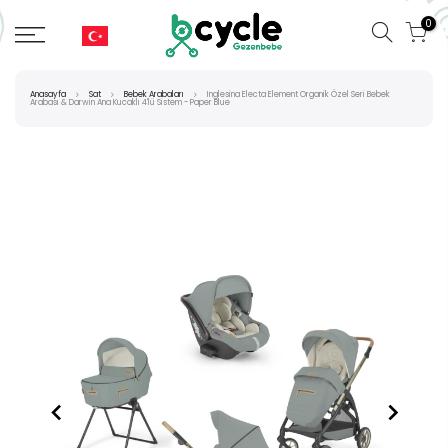
0
Anasayfa
Sat
Bebek Arabaları
Inglesina Electa Element Organik Özel Seri Bebek
Arabası & Darwin Ana Kucaklı 4'lü Sistem - Paper Blue