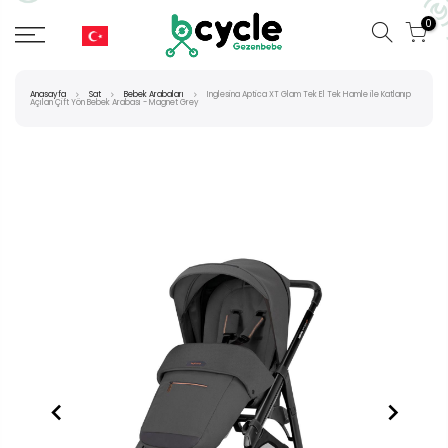
0
Anasayfa
Sat
Bebek Arabaları
Inglesina Aptica XT Glam Tek El Tek Hamle ile Katlanıp
Açılan Çift Yön Bebek Arabası - Magnet Grey