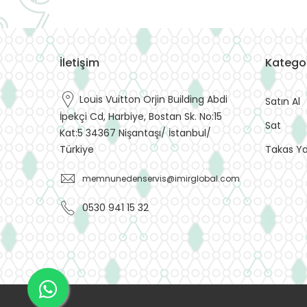
İletişim
Kategor
Louis Vuitton Orjin Building Abdi
Satın Al
İpekçi Cd, Harbiye, Bostan Sk. No:15
Sat
Kat:5 34367 Nişantaşı/ İstanbul/
Takas Y
Türkiye
memnunedenservis@imirglobal.com
0530 941 15 32