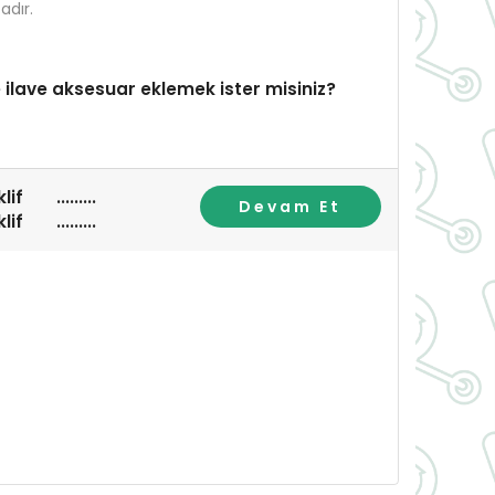
dır.
 ilave aksesuar eklemek ister misiniz?
lif
.........
Devam Et
lif
.........