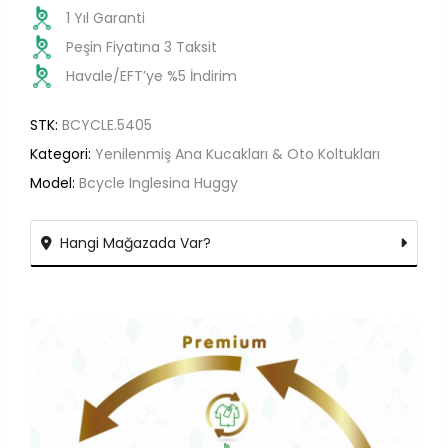
1 Yıl Garanti
Peşin Fiyatına 3 Taksit
Havale/EFT’ye %5 İndirim
STK:
BCYCLE.5405
Kategori:
Yenilenmiş Ana Kucakları & Oto Koltukları
Model:
Bcycle Inglesina Huggy
Hangi Mağazada Var?