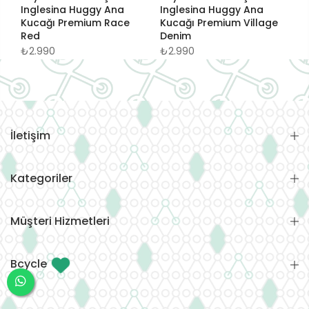
Inglesina Huggy Ana
Inglesina Huggy Ana
e
Kucağı Premium Race
Kucağı Premium Village
Red
Denim
₺2.990
₺2.990
İletişim
Kategoriler
Müşteri Hizmetleri
Bcycle