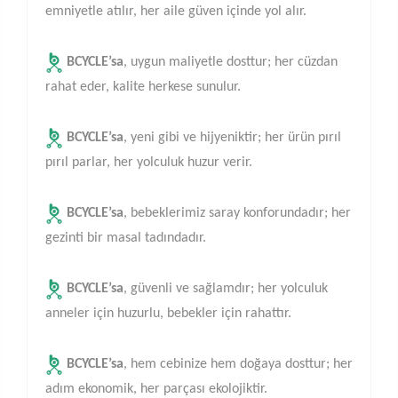
emniyetle atılır, her aile güven içinde yol alır.
BCYCLE’sa
, uygun maliyetle dosttur; her cüzdan
rahat eder, kalite herkese sunulur.
BCYCLE’sa
, yeni gibi ve hijyeniktir; her ürün pırıl
pırıl parlar, her yolculuk huzur verir.
BCYCLE’sa
, bebeklerimiz saray konforundadır; her
gezinti bir masal tadındadır.
BCYCLE’sa
, güvenli ve sağlamdır; her yolculuk
anneler için huzurlu, bebekler için rahattır.
BCYCLE’sa
, hem cebinize hem doğaya dosttur; her
adım ekonomik, her parçası ekolojiktir.