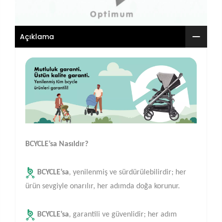
Açıklama
BCYCLE’sa Nasıldır?
BCYCLE’sa
, yenilenmiş ve sürdürülebilirdir; her
ürün sevgiyle onarılır, her adımda doğa korunur.
BCYCLE’sa
, garantili ve güvenlidir; her adım