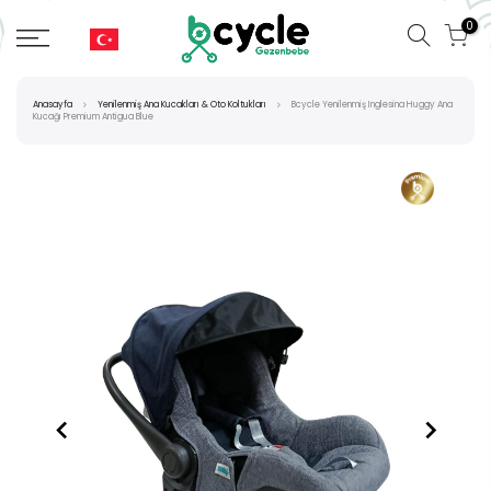
0
Anasayfa
Yenilenmiş Ana Kucakları & Oto Koltukları
Bcycle Yenilenmiş Inglesina Huggy Ana
Kucağı Premium Antigua Blue